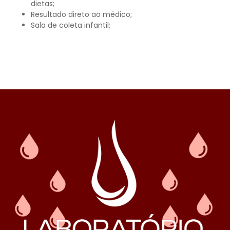
dietas;
Resultado direto ao médico;
Sala de coleta infantil;