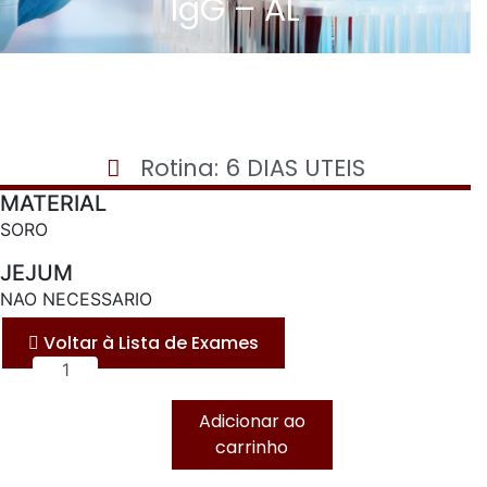
IgG – AL
Rotina: 6 DIAS UTEIS
MATERIAL
SORO
JEJUM
NAO NECESSARIO
Voltar à Lista de Exames
LEISHMANIOSE,
ANTICORPOS
Adicionar ao
IgG
carrinho
-
AL