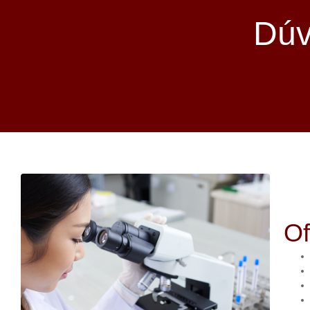
Dúv
O