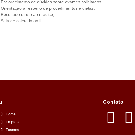
Esclarecimento de dúvidas sobre exames solicitados;
Orientação a respeito de procedimentos e dietas;
Resultado direto ao médico;
Sala de coleta infantil;
u
Contato
Home
Empresa
Exames