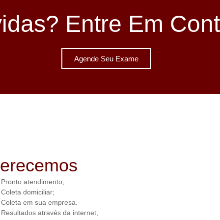
idas? Entre Em Cont
Agende Seu Exame
ferecemos
Pronto atendimento;
Coleta domiciliar;
Coleta em sua empresa.
Resultados através da internet;