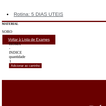
Rotina: 5 DIAS UTEIS
MATERIAL
SORO
Voltar à Lista de Exames
HOMA
-
INDICE
quantidade
Adicionar ao carrinho