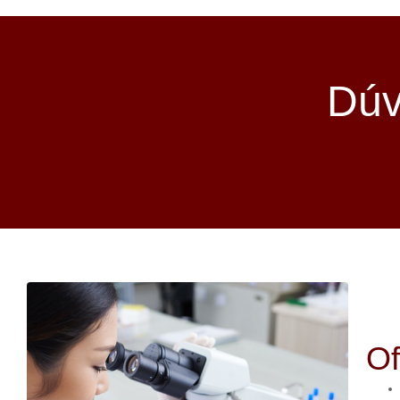
Dúv
O