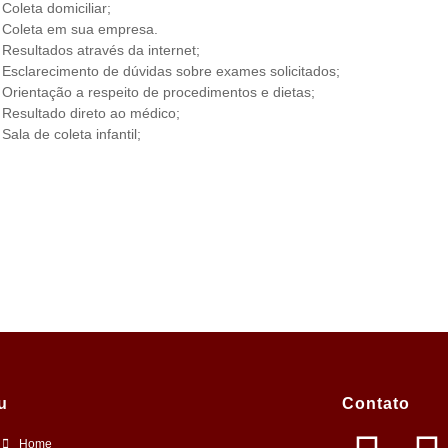
Coleta domiciliar;
Coleta em sua empresa.
Resultados através da internet;
Esclarecimento de dúvidas sobre exames solicitados;
Orientação a respeito de procedimentos e dietas;
Resultado direto ao médico;
Sala de coleta infantil;
u
Contato
Home